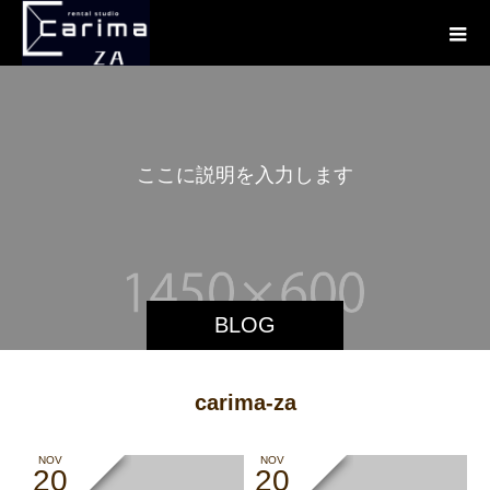
こ
こ
に
説
明
を
入
力
し
ま
す
。
BLOG
carima-za
NOV
NOV
20
20