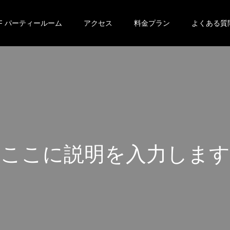
2F パーティールーム
アクセス
料金プラン
よくある質
こ
こ
に
説
明
を
入
力
し
ま
す