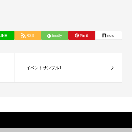
LINE
RSS
feedly
Pin it
note
イベントサンプル1