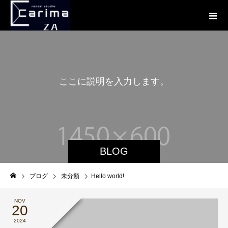
こ
こ
に
説
明
を
入
力
し
ま
す
。
BLOG
ブログ
未分類
Hello world!
NOV
20
2024