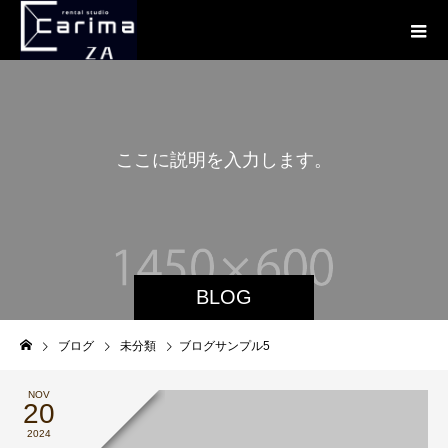
こ
こ
に
説
明
を
入
力
し
ま
す
。
BLOG
ブログ
未分類
ブログサンプル5
NOV
20
2024